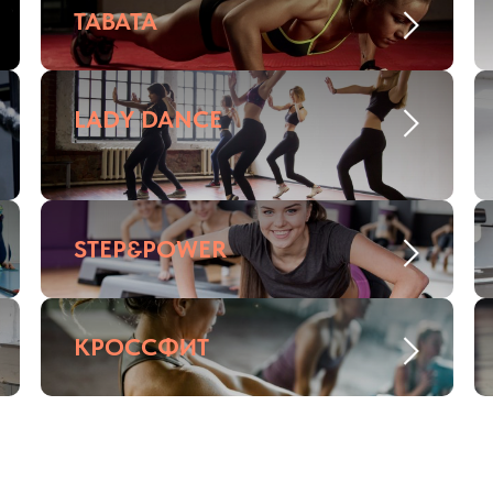
TABATA
LADY DANCE
STEP&POWER
КРОССФИТ